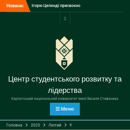
Перейти
Новини:
Ігорю Цепенді присвоєно
до
почесне звання
вмісту
«Заслужений діяч науки і
техніки України»
Портал
З Днем Української
університету
Державності!
У Карпатському
університеті завершилося
вручення дипломів
бакалаврам
Центр студентського розвитку та
лідерства
Карпатський національний університет імені Василя Стефаника
Меню
6
Головна
2025
Лютий