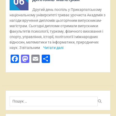
06
Другий день поспіль у Прикарпатському
національному університеті триває урочиста Академія з
нагоди вручення дипломів цьогорічним випускникам-
магістрам. Сьогодні дипломи отримали випускники
факультетів психології, туризму, фізичного виховання і
спорту, управління, історії, політології і міжнародних
відносин, математики та інформатики, природничих
наук. З вітальним
Читати далі
Facebook
Mastodon
Email
Поділитися
Пошук: