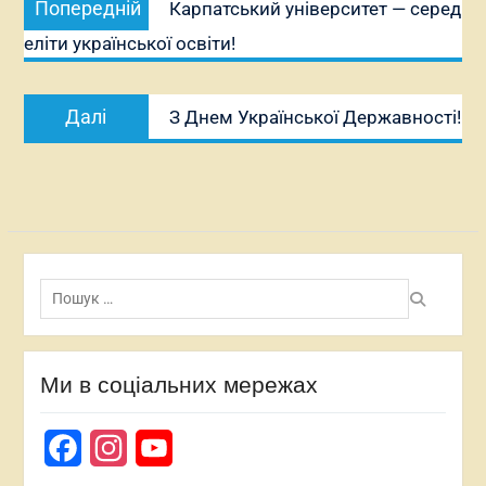
Попередній
Карпатський університет — серед
записів
запис:
еліти української освіти!
Наступний
Далі
З Днем Української Державності!
запис:
Пошук:
Ми в соціальних мережах
Facebook
Instagram
YouTube