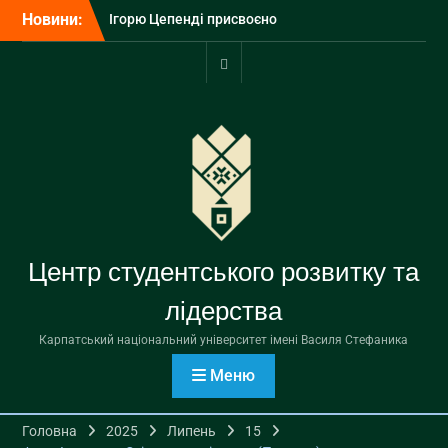
Перейти
Новини:
Ігорю Цепенді присвоєно
до
почесне звання
вмісту
«Заслужений діяч науки і
техніки України»
Портал
З Днем Української
університету
Державності!
У Карпатському
університеті завершилося
вручення дипломів
бакалаврам
Центр студентського розвитку та
лідерства
Карпатський національний університет імені Василя Стефаника
Меню
Головна
2025
Липень
15